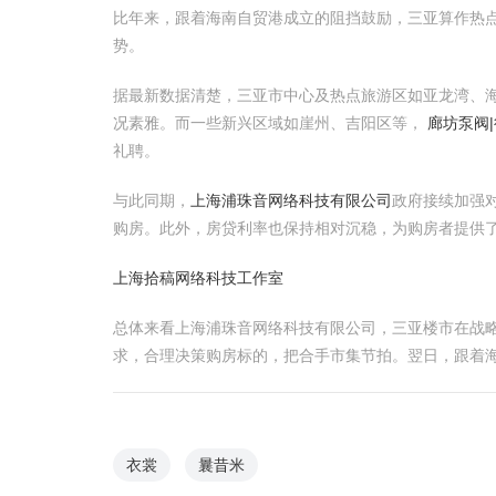
比年来，跟着海南自贸港成立的阻挡鼓励，三亚算作热点
势。
据最新数据清楚，三亚市中心及热点旅游区如亚龙湾、海
况素雅。而一些新兴区域如崖州、吉阳区等，
廊坊泵阀
礼聘。
与此同期，
上海浦珠音网络科技有限公司
政府接续加强
购房。此外，房贷利率也保持相对沉稳，为购房者提供
上海拾稿网络科技工作室
总体来看上海浦珠音网络科技有限公司，三亚楼市在战
求，合理决策购房标的，把合手市集节拍。翌日，跟着
衣裳
曩昔米