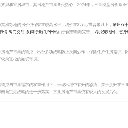
旅游和宜居城市，其房地产市集备受热心。2024年，三亚楼盘房价举
棠湾等地的房价仍保管在较高水平，均价在3万元/曩昔米以上，
泉州双十论
|行情|阀门交易-泵阀行业门户网站
由于配套渐渐完善，
考拉宠物网 - 您
对房地产市集的调控，出台多项战略防止投契炒作，保险住户住房需求。
了较为宽松的融资环境。
略调控与市集需求的双重作用下，呈现出稳中有升的态势。关于挑升在三
海南自贸港战略的进一步落实，三亚房地产市集仍有较大的发展后劲。