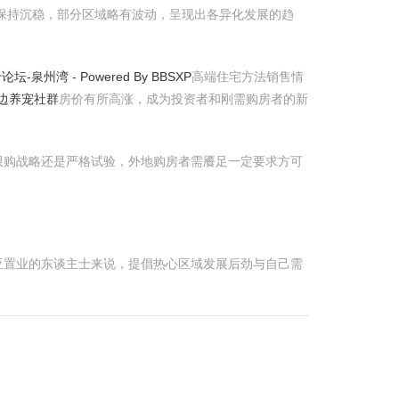
座保持沉稳，部分区域略有波动，呈现出各异化发展的趋
坛-泉州湾 - Powered By BBSXP
高端住宅方法销售情
身边养宠社群
房价有所高涨，成为投资者和刚需购房者的新
限购战略还是严格试验，外地购房者需餍足一定要求方可
亚置业的东谈主士来说，提倡热心区域发展后劲与自己需