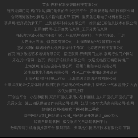
首页-吉林省本安智能科技有限公司
连云港阀门网-阀门采购,阀门销售的专业交易平台
贵州智博远通科技有限公司
合肥瑶海区秋悦网络技术咨询服务部-官网
重庆圣思瑞电子材料有限公司
慕课网-程序员的梦工厂
上海硕亭祎科技有限公司
徐州企汇帮信息技术有限公司
玉屏便民网-玉屏便民信息网_玉屏分类信息网
衡阳地坪漆-环氧地坪漆厂家，环氧地坪漆材料、车库地坪漆、厂房
大连庄河杰源小额贷款有限公司
上海腾量精密仪器有限公司
惠山区阳山镇诺峰自动化设备设计工作室
北京蒋吉科技有限公司
首页-南京致远艺术培训有限公司
宿迁泵阀|行情|阀门交易-泵阀行业门户网站
乐在其中官网 - 首页
四川罗培服饰有限公司
欢迎光临西江精密铸钢厂
上海派可瑞包装设备有限公司
霍州市彬朗科技有限公司
济南藏龙电子商务有限公司
PHP工作室-用知识改变命运
上海拾稿网络科技工作室
上海浦珠音网络科技有限公司
土壤温度记录仪,活体叶面积测定仪,电动离心式分样器,手持式农业气象监测仪-六合
区优知恒百货店
FT创业平台
小型和面机,家用和面机,家用小型和面机,山东和面机,和面机厂家
天露珠宝
灌云四队供销合作有限公司-官网
江阴市春华大药房有限公司-官网
赣榆楼盘网-赣榆房产网-赣榆二手房
汉中网站定制_网站建设公司_网站建设开发设计_seo优化
鲸喜自助销售网 - 极受欢迎的自动销售网平台
数码智能手机电脑推荐平台-数码百科
天津杰尔德液压技术有限公司-官网