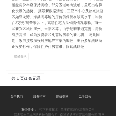
楼盘房价举座保持沉稳，部分区域略有波动，呈现出各异
化发展的趋势。 据最新数据清楚，三亚市中心及热点旅游
区如亚龙湾、海棠湾等地的房价仍保管在较高水平，均价
在3万元/曩昔米以上，高端住宅方法销售情况素雅。而一
些新兴区域如崖州、吉阳区等，由于配套渐渐完善，房价
有所高涨，成为投资者和刚需购房者的新礼聘。 与此同
期，政府接续加强对房地产市集的调控，出台多项战略防
止投契炒作，保险住户住房需求。限购战略还
维修资讯
共 1 页/1 条记录
关于我们
服务指南
维修资讯
二手回收
友情链接：
扣下科技技术
兰溪市三通物流有限公司
深圳荣丰巨城网络科技有限公司
南通通扬河畔贸易有限公司-官网