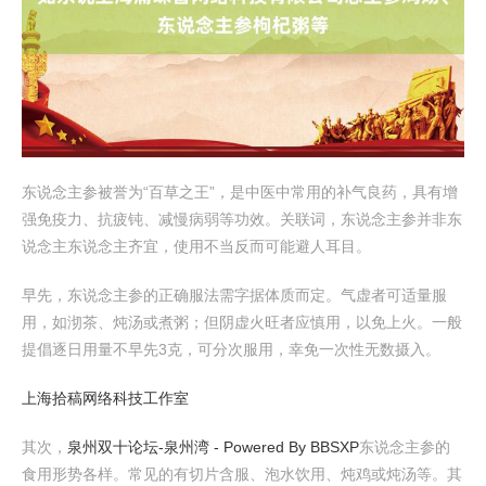
东说念主参被誉为“百草之王”，是中医中常用的补气良药，具有增
强免疫力、抗疲钝、减慢病弱等功效。关联词，东说念主参并非东
说念主东说念主齐宜，使用不当反而可能避人耳目。
早先，东说念主参的正确服法需字据体质而定。气虚者可适量服
用，如沏茶、炖汤或煮粥；但阴虚火旺者应慎用，以免上火。一般
提倡逐日用量不早先3克，可分次服用，幸免一次性无数摄入。
上海拾稿网络科技工作室
其次，
泉州双十论坛-泉州湾 - Powered By BBSXP
东说念主参的
食用形势各样。常见的有切片含服、泡水饮用、炖鸡或炖汤等。其