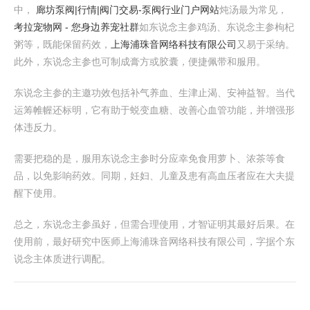
中，
廊坊泵阀|行情|阀门交易-泵阀行业门户网站
炖汤最为常见，
考拉宠物网 - 您身边养宠社群
如东说念主参鸡汤、东说念主参枸杞
粥等，既能保留药效，
上海浦珠音网络科技有限公司
又易于采纳。
此外，东说念主参也可制成膏方或胶囊，便捷佩带和服用。
东说念主参的主邀功效包括补气养血、生津止渴、安神益智。当代
运筹帷幄还标明，它有助于蜕变血糖、改善心血管功能，并增强形
体违反力。
需要把稳的是，服用东说念主参时分应幸免食用萝卜、浓茶等食
品，以免影响药效。同期，妊妇、儿童及患有高血压者应在大夫提
醒下使用。
总之，东说念主参虽好，但需合理使用，才智证明其最好后果。在
使用前，最好研究中医师上海浦珠音网络科技有限公司，字据个东
说念主体质进行调配。