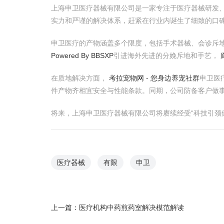
上海申卫医疗器械有限公司是一家专注于医疗器械研发
实力和严谨的解决体系，赶紧在行业内诞生了细致的口
申卫医疗的产物涵盖多个限度，包括手术器械、会诊斥
Powered By BBSXP
引进海外先进的分娩斥地和手艺，
在质地解决方面，
考拉宠物网 - 您身边养宠社群
申卫医
件产物齐相宜安全与性能条款。同期，公司防备客户做
将来，上海申卫医疗器械有限公司将赓续经受“科技引颈
医疗器械
有限
申卫
上一篇：
医疗机构中药煎药室解决模范解读