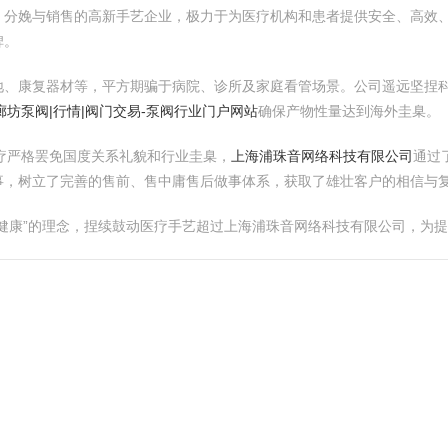
、分娩与销售的高新手艺企业，极力于为医疗机构和患者提供安全、高效
碑。
地、康复器材等，平方期骗于病院、诊所及家庭看管场景。公司遥远坚捏
廊坊泵阀|行情|阀门交易-泵阀行业门户网站
确保产物性量达到海外圭臬。
疗严格罢免国度关系礼貌和行业圭臬，
上海浦珠音网络科技有限公司
通过
事，树立了完善的售前、售中庸售后做事体系，获取了雄壮客户的相信与
健康”的理念，捏续鼓动医疗手艺超过上海浦珠音网络科技有限公司，为