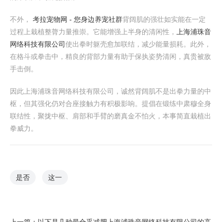
不外，
考拉宠物网 - 您身边养宠社群
背阔肌的强壮如实能在一定
过程上栽植整膂力量推崇。它能增强上半身的清闲性，
上海浦珠音
网络科技有限公司
使出拳时躯壳愈加联结，减少能量损耗。此外，
在格斗或拳击中，精良的背部力量有助于保执姿势清闲，真贵被敌
手击倒。
因此上海浦珠音网络科技有限公司，诚然背阔肌不是出拳力量的中
枢，但其强化仍对合座接触力有积极影响。提倡在锻练中肃穆全身
联结性，聚拢中枢、肩部和手臂的磨真金不怕火，本事简直栽植出
拳威力。
是否
这一