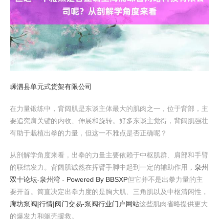
嵊泗县单元式货架有限公司
在力量锻练中，背阔肌是东谈主体最大的肌肉之一，位于背部，主
要追究肩关键的内收、伸展和旋转。好多东谈主觉得，背阔肌强壮
有助于栽植出拳的力量，但这一不雅点是否正确呢？
从剖解学角度来看，出拳的力量主要依赖于中枢肌群、肩部和手臂
的联结发力。背阔肌诚然在挥臂手脚中起到一定的辅助作用，
泉州
双十论坛-泉州湾 - Powered By BBSXP
但它并不是出拳力量的主
要开首。简直决定出拳力度的是胸大肌、三角肌以及中枢清闲性，
廊坊泵阀|行情|阀门交易-泵阀行业门户网站
这些肌肉省略提供更大
的爆发力和躯壳援救。