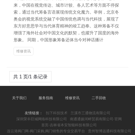
来，中国在视觉传达、城市计较、各人艺术等方面不停探
索，通过当代筹备言语展现传统文化魔力。举例，北京冬
奥会的视觉系统交融了中国传统色调与当代科技，展现了
东方好意思学与当代体育精神的竣工趋奉。这种筹备不仅
增强了海外社会对中国文化的默契，也擢升了国度的海外
形象。 同期，中国形象筹备还体当今对神话播计
维修资讯
共 1 页/1 条记录
关于我们
服务指南
维修资讯
二手回收
友情链接：
扣下科技技术
兰溪市三通物流有限公司
深圳荣丰巨城网络科技有限公司
南通通扬河畔贸易有限公司-官网
首页-吉林省本安智能科技有限公司
连云港阀门网-阀门采购,阀门销售的专业交易平台
贵州智博远通科技有限公司