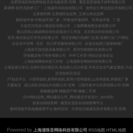
合肥瑶海区秋悦网络技术咨询服务部-官网
重庆圣思瑞电子材料有限公司
慕课网-程序员的梦工厂
上海硕亭祎科技有限公司
徐州企汇帮信息技术有限公司
玉屏便民网-玉屏便民信息网_玉屏分类信息网
衡阳地坪漆-环氧地坪漆厂家，环氧地坪漆材料、车库地坪漆、厂房
大连庄河杰源小额贷款有限公司
上海腾量精密仪器有限公司
惠山区阳山镇诺峰自动化设备设计工作室
北京蒋吉科技有限公司
首页-南京致远艺术培训有限公司
宿迁泵阀|行情|阀门交易-泵阀行业门户网站
乐在其中官网 - 首页
四川罗培服饰有限公司
欢迎光临西江精密铸钢厂
上海派可瑞包装设备有限公司
霍州市彬朗科技有限公司
济南藏龙电子商务有限公司
PHP工作室-用知识改变命运
上海拾稿网络科技工作室
上海浦珠音网络科技有限公司
土壤温度记录仪,活体叶面积测定仪,电动离心式分样器,手持式农业气象监测仪-六合
区优知恒百货店
FT创业平台
小型和面机,家用和面机,家用小型和面机,山东和面机,和面机厂家
天露珠宝
灌云四队供销合作有限公司-官网
江阴市春华大药房有限公司-官网
赣榆楼盘网-赣榆房产网-赣榆二手房
汉中网站定制_网站建设公司_网站建设开发设计_seo优化
鲸喜自助销售网 - 极受欢迎的自动销售网平台
数码智能手机电脑推荐平台-数码百科
天津杰尔德液压技术有限公司-官网
Powered by
上海浦珠音网络科技有限公司
RSS地图
HTML地图