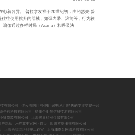
彰着各异。 普拉拿发祥于20世纪初，由约瑟夫·普
提往往使用挑升的器械，如弹力带、滚筒等，行为较
瑜伽通过多样时局（Asana）和呼吸法
科技有限公司
连云港阀门网-阀门采购,阀门销售的专业交易平台
硕亭祎科技有限公司
徐州企汇帮信息技术有限公司
小额贷款有限公司
上海腾量精密仪器有限公司
门户网站
乐在其中官网 - 首页
四川罗培服饰有限公司
运
上海拾稿网络科技工作室
上海浦珠音网络科技有限公司