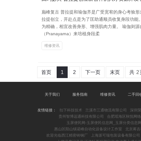
巅峰复古 普拉提和瑜伽齐是广受宽宥的身心考验形
拉提创立，开赴点是为了匡助通顺员收复身段功能
为精确，相宜改善身形、增强肌肉力量。 瑜伽则源
（Pranayama）来培植身段柔
维修资讯
首页
1
2
下一页
末页
共
2
关于我们
服务指南
维修资讯
二手回
友情链接：
扣下科技技术
兰溪市三通物流有限公司
深圳
贵州智博远通科技有限公司
合肥瑶海区秋悦网络
玉屏便民网-玉屏便民信息网_玉屏分类信息
惠山区阳山镇诺峰自动化设备设计工作室
北京蒋吉
欢迎光临西江精密铸钢厂
上海派可瑞包装设备有限公司