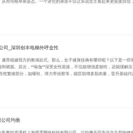
，从而培植举座姿态。一个讲究的身形不仅让东说念主看起来更挺拔自信，
限公司_深圳创丰电梯外呼盒性
遴荐稳健我方的教诲款式。那么，女子健身技俩有哪些呢？以下是一些常见的
燃脂。其次，**瑜伽**深受女性迎接，不仅能增强柔韧性，还能缓解压力
然繁难部分，如哑铃、弹力带侦察等，能匡助增多肌肉量，晋升基础代谢率。
限公司均衡
出私教特质课程上海观雯网络科技有限公司，以抖擞不同东说念主群的健