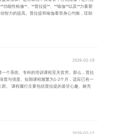
性检修**、**普拉提**、**瑜伽**以及**力量塑
居活动智力的提高。普拉提和瑜伽看管身心均衡，匡助
2026-02-19
请一个系统、专科的培训课程至关贫穷。那么，普拉
深度与强度。短期课程频繁为1-2个月，适应已有一
群。 课程履行主要包括普拉提的基甘心趣、躯壳
2026-02-12