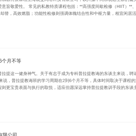
爱性。 常见的私教特质课程包括：**高强度间歇检修（HIIT）**、**功能
与休拒却替，高效燃脂；功能性检修则强调体魄结合性和中枢力量，相宜闲
6个月不等
普拉提这一健身神气。关于有志于成为专科普拉提教诲的东谈主来说，聘
来说，普拉提教诲班的学习周期在2到6个月不等，具体时间取决于课程的
程则更宝贵表面与执行的取悦，适应但愿深远掌持普拉提教训手段的东谈主
有限公司