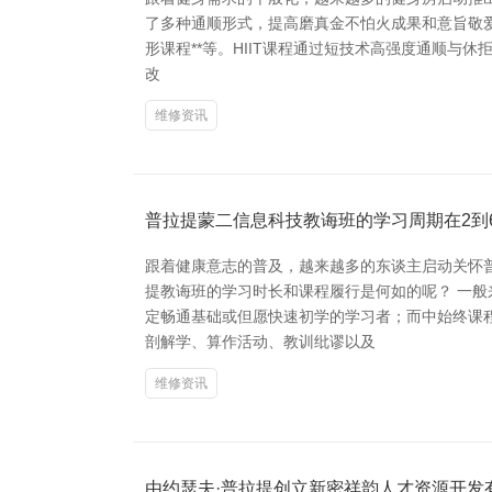
了多种通顺形式，提高磨真金不怕火成果和意旨敬爱意旨敬
形课程**等。HIIT课程通过短技术高强度通顺
改
维修资讯
普拉提蒙二信息科技教诲班的学习周期在2到
跟着健康意志的普及，越来越多的东谈主启动关怀
提教诲班的学习时长和课程履行是何如的呢？ 一般
定畅通基础或但愿快速初学的学习者；而中始终课
剖解学、算作活动、教训纰谬以及
维修资讯
由约瑟夫·普拉提创立新密祥韵人才资源开发