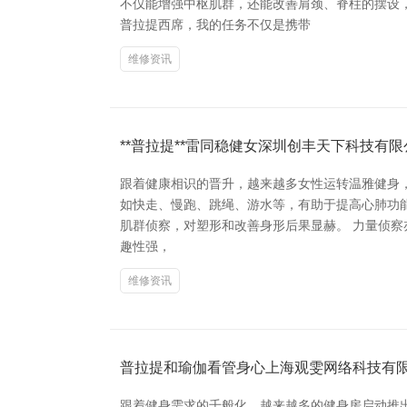
不仅能增强中枢肌群，还能改善肩颈、脊柱的摆设
普拉提西席，我的任务不仅是携带
维修资讯
**普拉提**雷同稳健女深圳创丰天下科技有
跟着健康相识的晋升，越来越多女性运转温雅健身，
如快走、慢跑、跳绳、游水等，有助于提高心肺功能和
肌群侦察，对塑形和改善身形后果显赫。 力量侦察亦
趣性强，
维修资讯
普拉提和瑜伽看管身心上海观雯网络科技有
跟着健身需求的千般化，越来越多的健身房启动推