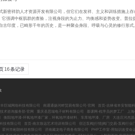
式新密祥韵人才资源开发有限公司，但它们在发祥、主义和训练措施上存在
。它强调中枢肌群的查验，注视身段的为止力、均衡感和姿势改变。普拉
自古印度，已畸形千年的历史，是一种聚会身段、呼吸与心灵的修行形式。
页
16
条记录
收
荣丰巨城网络科技有限公司
南通通扬河畔贸易有限公司-官网
首页-吉林省本安智能
技术咨询服务部-官网
重庆圣思瑞电子材料有限公司
慕课网-程序员的梦工厂
上海
网
衡阳地坪漆-环氧地坪漆厂家，环氧地坪漆材料、车库地坪漆、厂房
大连庄河杰源
科技有限公司
首页-南京致远艺术培训有限公司
宿迁泵阀|行情|阀门交易-泵阀行业
霍州市彬朗科技有限公司
济南藏龙电子商务有限公司
PHP工作室-用知识改变命