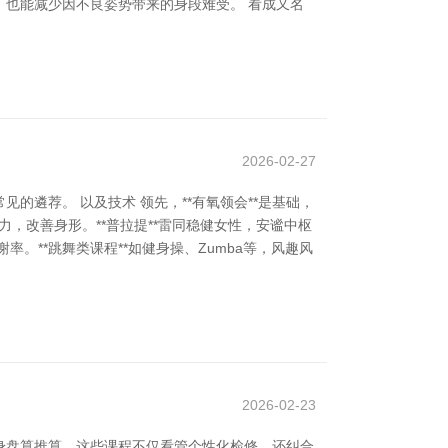
也能减少因不良姿势带来的身段难受。 看成又名
2026-02-27
遴荐。 以及技术 领先，**有氧领会**是基础，
，改善身形。**普拉提**雷同稳健女性，安谧中枢
**跳舞类课程**如健身操、Zumba等，风趣风
2026-02-23
身盘算推算。这些课程不仅看管个性化检修，还纠合