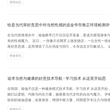
新闻动态
恰是当代审好意思中对当然性感的追金华市衡正环境检测评
在当代前锋潮水中，瑜伽裤早已不仅仅绽开装备，更成为展现身体
有的性感魔力。 近日，一张像片在网罗上激发烧议：一位女性一稔
座好意思感，反而增添了几分俏皮与招引，令东说念主印象深入。 
维修资讯
追求当然与健康的好意技术导航 - 学习技术 从这里开始思
在韩国，瑜伽不仅是一种健身模式技术导航 - 学习技术 从这里开
她们以柔韧、均衡与内在力量，施展着当代女性的自信与魔力。 伊春
轨则的瑜伽进修，改善身形，增强中枢力量，同期晋升专注力与情
新闻动态