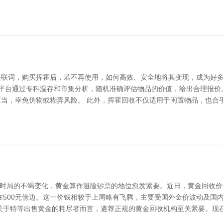
关联词，购买挥霍后，若不再使用，如何高效、安全地将其变现，成为好
收平台通过专科温存和市集分析，随机准确评估物品的价值，给出合理报
当，幸免伪物或糊弄风险。 此外，挥霍回收不仅适用于闲置物品，也合
经济时局的不竭变化，黄金算作避险钞票的地位愈发紧要。近日，黄金回收
在500元傍边。这一价钱相较于上周略有飞腾，主要受国外金价波动及国
关于特等出售黄金的耗尽者而言，遴荐正规的黄金回收机构至关紧要。现