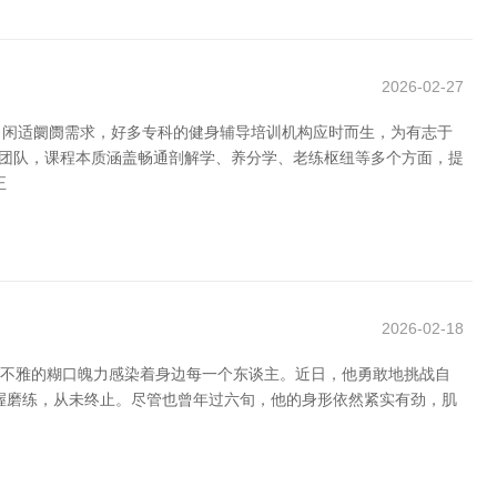
2026-02-27
了闲适阛阓需求，好多专科的健身辅导培训机构应时而生，为有志于
导团队，课程本质涵盖畅通剖解学、养分学、老练枢纽等多个方面，提
正
2026-02-18
极乐不雅的糊口魄力感染着身边每一个东谈主。近日，他勇敢地挑战自
握磨练，从未终止。尽管也曾年过六旬，他的身形依然紧实有劲，肌