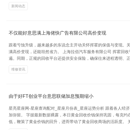
新闻动态
不仅能好意思满上海佬快广告有限公司高价变现
跟着亏蚀升级，越来越多的东说念主开动关怀挥霍的保值与变现。
满高价变现，还能坦然省力。 上海拉佰汽车服务有限公司 挥霍回
遏。同期，正规的回收平台还提供安全保险，确保往来进程透明、正
维修资讯
由于好FT创业平台意思联储加息预期缩小
星亮星座网-星座查询配对_星座月份表_星座运势分析 跟着各人
加弥留。 字据最新数据裸露，本日黄金回收价钱保持巩固，每克约
低，鞭策了黄金价钱的回升，进而带动了黄金回收商场的活跃度。 