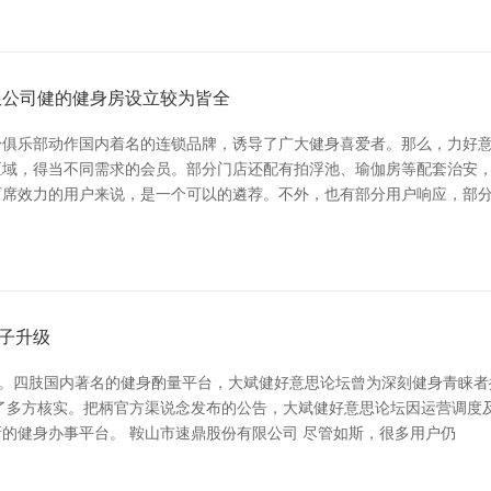
限公司健的健身房设立较为皆全
俱乐部动作国内着名的连锁品牌，诱导了广大健身喜爱者。那么，力好意
域，得当不同需求的会员。部分门店还配有拍浮池、瑜伽房等配套治安，
西席效力的用户来说，是一个可以的遴荐。不外，也有部分用户响应，部
子升级
议。四肢国内著名的健身酌量平台，大斌健好意思论坛曾为深刻健身青睐
多方核实。把柄官方渠说念发布的公告，大斌健好意思论坛因运营调度及骨
的健身办事平台。 鞍山市速鼎股份有限公司 尽管如斯，很多用户仍