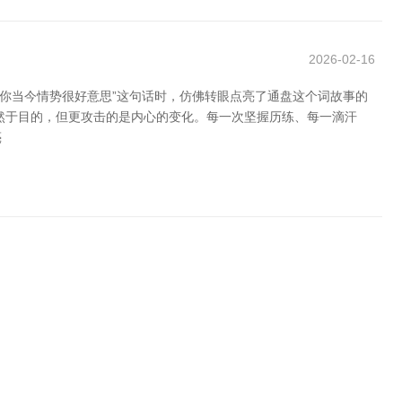
2026-02-16
“你当今情势很好意思”这句话时，仿佛转眼点亮了通盘这个词故事的
然于目的，但更攻击的是内心的变化。每一次坚握历练、每一滴汗
亮