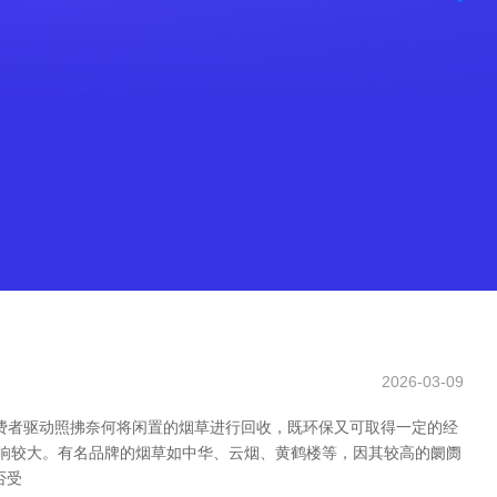
2026-03-09
费者驱动照拂奈何将闲置的烟草进行回收，既环保又可取得一定的经
影响较大。有名品牌的烟草如中华、云烟、黄鹤楼等，因其较高的阛阓
否受