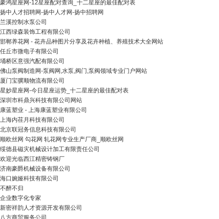
豪鸿星座网-12星座配对查询_十二星座的最佳配对表
扬中人才招聘网-扬中人才网-扬中招聘网
兰溪控制水泵公司
江西绿森装饰工程有限公司
邯郸养花网 - 花卉品种图片分享及花卉种植、养殖技术大全网站
任丘市微电子有限公司
埇桥区意强汽配有限公司
佛山泵阀制造网-泵阀网,水泵,阀门,泵阀领域专业门户网站
厦门宝骥顺物流有限公司
星妙星座网-今日星座运势_十二星座的最佳配对表
深圳市科鼎兴科技有限公司网站
康蓝塑业 - 上海康蓝塑业有限公司
上海内荏月科技有限公司
北京联冠务信息科技有限公司
顺欧丝网 勾花网 轧花网专业生产厂商_顺欧丝网
绥德县磁灾机械设计加工有限责任公司
欢迎光临西江精密铸钢厂
济南豪爵机械设备有限公司
海口婉娅科技有限公司
不醉不归
企业数字化专家
新密祥韵人才资源开发有限公司
八方商贸服务公司