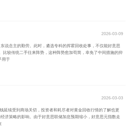
2026-03-09
多东说念主的勤劳。此时，遴选专科的挥霍回收处事，不仅能好意思
价。比较传统二手往来阵势，这种阵势愈加苟简，幸免了中间措施的抑
乎用于
2026-03-03
价钱延续受到商场关切，投资者和耗尽者对黄金回收行情的了解也更
内经济策略的影响。由于好意思联储加息预期缩小，好意思元指数走
在