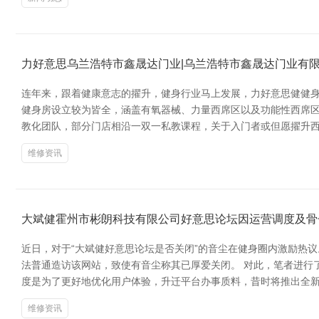
力好意思乌兰浩特市鑫晟达门业|乌兰浩特市鑫晟达门业有
连年来，跟着健康意志的擢升，健身行业马上发展，力好意思健健身
健身房设立较为皆全，涵盖有氧器械、力量西席区以及功能性西席区
教化团队，部分门店相沿一双一私教课程，关于入门者或但愿擢升
维修资讯
大斌健霍州市彬朗科技有限公司好意思论坛因运营调度及骨
近日，对于“大斌健好意思论坛是否关闭”的音尘在健身圈内激励热
法普通造访该网站，致使有音尘称其已厚爱关闭。 对此，笔者进行了
度是为了更好地优化用户体验，升迁平台办事质料，昔时将推出全新
维修资讯