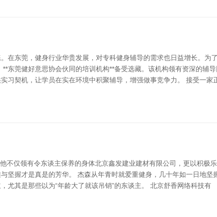
练。在东莞，健身行业华贵发展，对专科健身辅导的需求也日益增长。为
，**东莞健好意思协会伙同的培训机构**备受选藏。该机构领有资深的辅
实习契机，让学员在实在环境中积聚辅导，增强做事竞争力。 接受一家
存在。他不仅领有令东谈主保养的身体北京鑫发建业建材有限公司，更以积
与坚握才是真是的芳华。 杰森从年青时就爱重健身，几十年如一日地坚
，尤其是那些以为“年龄大了就该吊销”的东谈主。 北京舒香网络科技有