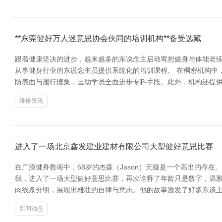
**东莞健好万人迷意思协会伙同的培训机构**备受选藏
跟着健康坚决的进步，越来越多的东说念主启动宥恕健身与体能老
从事健身行业的东说念主员提供系统化的培训课程。 在稠密机构中
防表面与履行辘集，匡助学员全面进步专科手段。此外，机构还提供
维修资讯
进入了一场北京鑫发建业建材有限公司大型健好意思比赛
在广漠健身教诲中，68岁的杰森（Jason）无疑是一个高出的
我，进入了一场大型健好意思比赛，再次诠释了年龄只是数字，温雅
肉线条分明，展现出雄壮的自律与意志。他的故事激发了好多东谈主
新闻动态