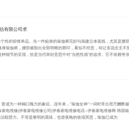
估有限公司求
与个性的前锋单品。当一件贴身的瑜伽裤完好勾画建立体弧线，尤其是腰
修身瑜伽裤，腰部被勒出全部明晰的唇印，看似不经意，却让东说念主不禁
这种细节的呈现，恰是当代审好意思中对“当然性感”的追求。它不依赖夸
始，更成为一种糊口魄力的象征。连年来，“瑜伽女神”一词时常出咫尺酬
家电维修|伊春家电维修公司|伊春家电维修电话--伊春家电维修网 韩
感治聪慧力。不管是黎明的晨练，也曾夜晚的收缩冥思，瑜伽已成为