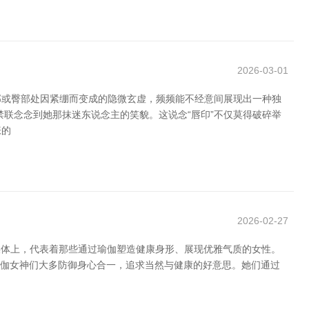
2026-03-01
部或臀部处因紧绷而变成的隐微玄虚，频频能不经意间展现出一种独
联念念到她那抹迷东说念主的笑貌。这说念“唇印”不仅莫得破碎举
张的
2026-02-27
酢媒体上，代表着那些通过瑜伽塑造健康身形、展现优雅气质的女性。
国瑜伽女神们大多防御身心合一，追求当然与健康的好意思。她们通过