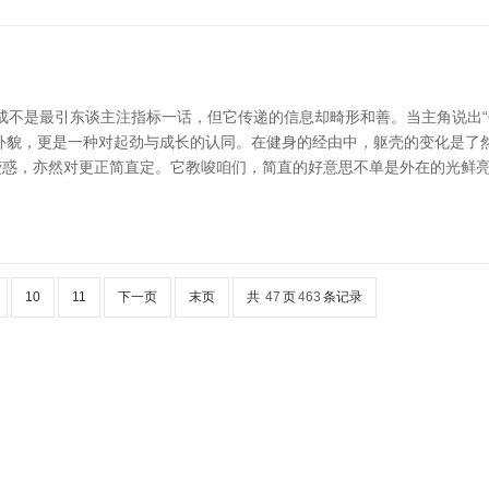
八成不是最引东谈主注指标一话，但它传递的信息却畸形和善。当主角说出
外貌，更是一种对起劲与成长的认同。在健身的经由中，躯壳的变化是了
的荧惑，亦然对更正简直定。它教唆咱们，简直的好意思不单是外在的光鲜
10
11
下一页
末页
共
47
页
463
条记录